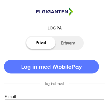
LOG PÅ
Privat
Erhverv
log ind med
E-mail