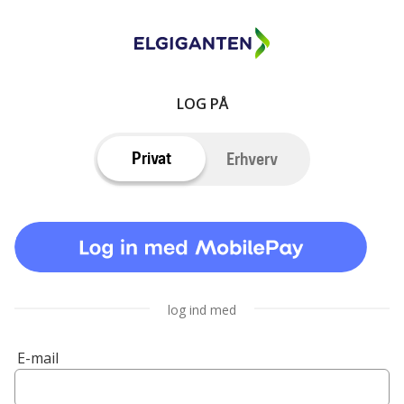
LOG PÅ
Privat
Erhverv
log ind med
E-mail