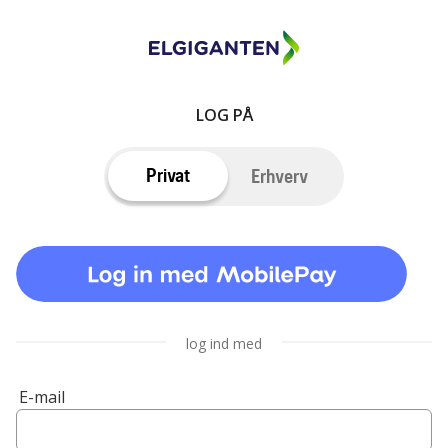
LOG PÅ
Privat
Erhverv
log ind med
E-mail