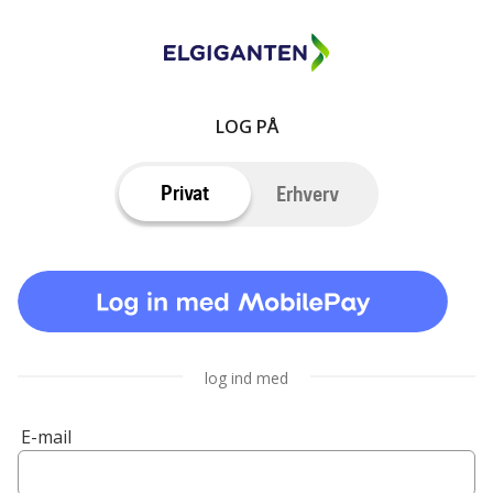
LOG PÅ
Privat
Erhverv
log ind med
E-mail