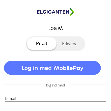
LOG PÅ
Privat
Erhverv
log ind med
E-mail