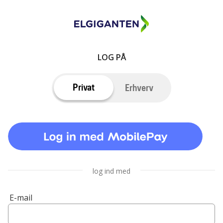
LOG PÅ
Privat
Erhverv
log ind med
E-mail