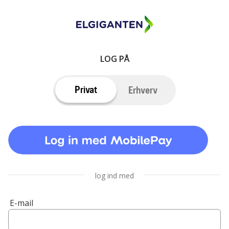
LOG PÅ
Privat
Erhverv
log ind med
E-mail