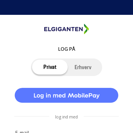
LOG PÅ
Privat
Erhverv
log ind med
E-mail