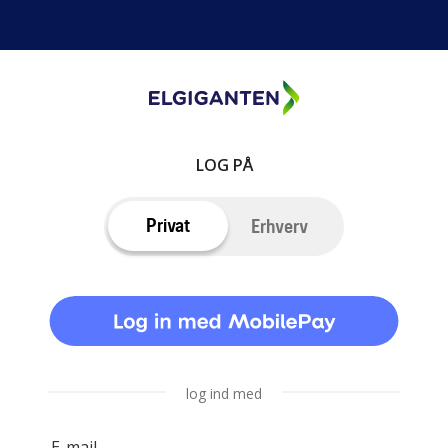
LOG PÅ
Privat
Erhverv
log ind med
E-mail