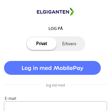
LOG PÅ
Privat
Erhverv
log ind med
E-mail