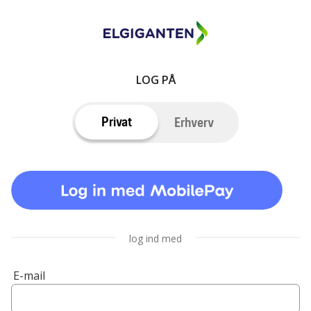
LOG PÅ
Privat
Erhverv
log ind med
E-mail