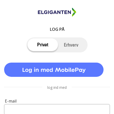
LOG PÅ
Privat
Erhverv
log ind med
E-mail