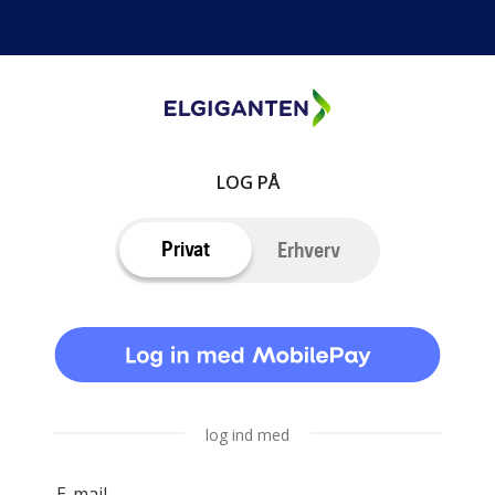
LOG PÅ
Privat
Erhverv
log ind med
E-mail