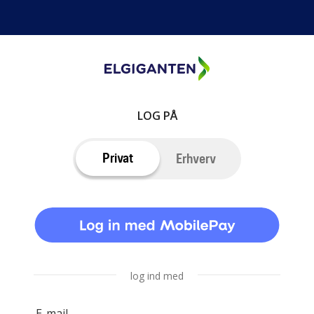
LOG PÅ
Privat
Erhverv
log ind med
E-mail