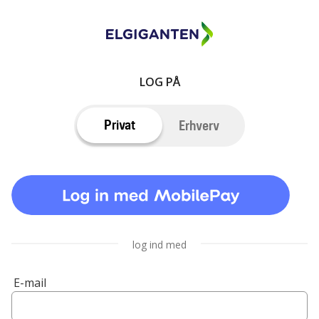
LOG PÅ
Privat
Erhverv
log ind med
E-mail