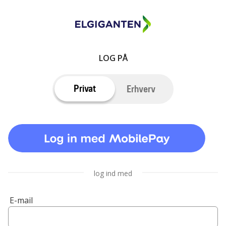
LOG PÅ
Privat
Erhverv
log ind med
E-mail