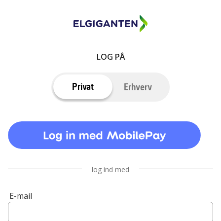
LOG PÅ
Privat
Erhverv
log ind med
E-mail