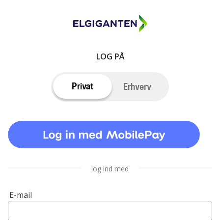
LOG PÅ
Privat
Erhverv
log ind med
E-mail