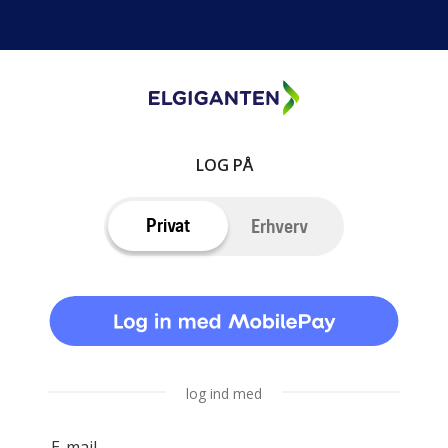
LOG PÅ
Privat
Erhverv
log ind med
E-mail