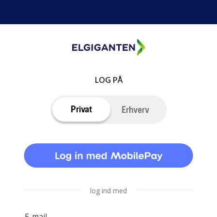
LOG PÅ
Privat
Erhverv
log ind med
E-mail