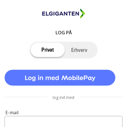
LOG PÅ
Privat
Erhverv
log ind med
E-mail