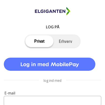
LOG PÅ
Privat
Erhverv
log ind med
E-mail