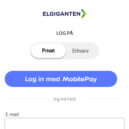
LOG PÅ
Privat
Erhverv
log ind med
E-mail