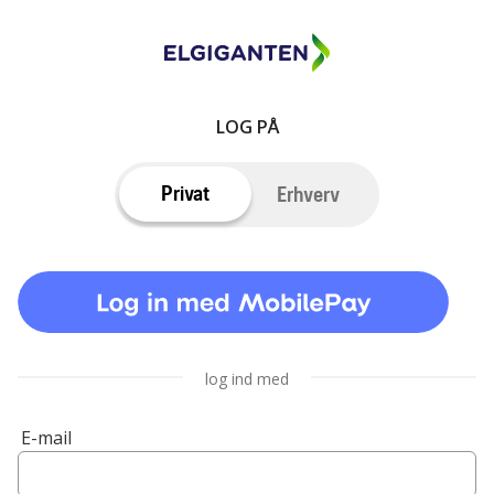
LOG PÅ
Privat
Erhverv
log ind med
E-mail