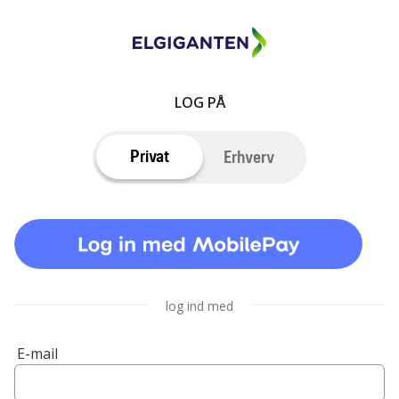
LOG PÅ
Privat
Erhverv
log ind med
E-mail