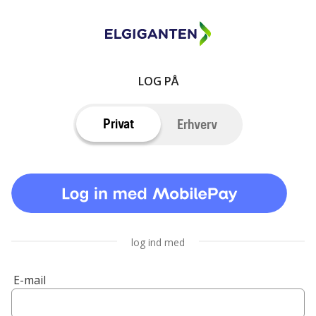
LOG PÅ
Privat
Erhverv
log ind med
E-mail