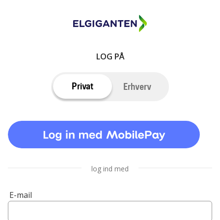
LOG PÅ
Privat
Erhverv
log ind med
E-mail