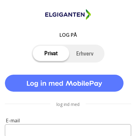
LOG PÅ
Privat
Erhverv
log ind med
E-mail