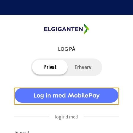
LOG PÅ
Privat
Erhverv
log ind med
E-mail