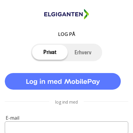
LOG PÅ
Privat
Erhverv
log ind med
E-mail