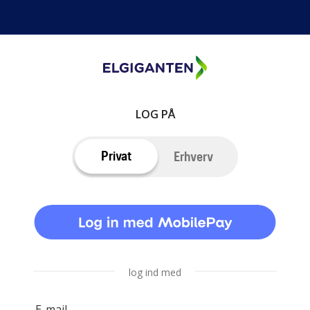
LOG PÅ
Privat
Erhverv
log ind med
E-mail