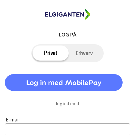
LOG PÅ
Privat
Erhverv
log ind med
E-mail