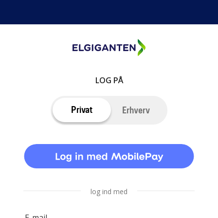
LOG PÅ
Privat
Erhverv
log ind med
E-mail