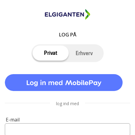
LOG PÅ
Privat
Erhverv
log ind med
E-mail