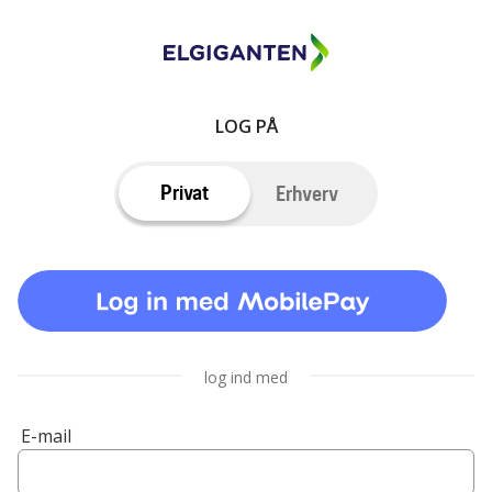
LOG PÅ
Privat
Erhverv
log ind med
E-mail