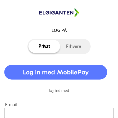
LOG PÅ
Privat
Erhverv
log ind med
E-mail