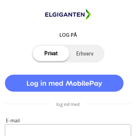
LOG PÅ
Privat
Erhverv
log ind med
E-mail