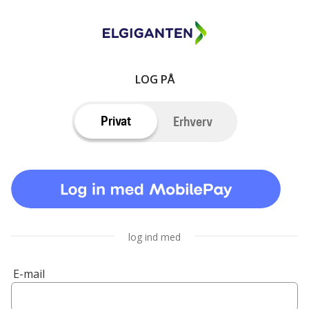
LOG PÅ
Privat
Erhverv
log ind med
E-mail