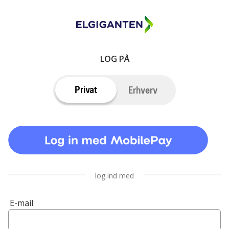
LOG PÅ
Privat
Erhverv
log ind med
E-mail