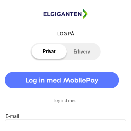
LOG PÅ
Privat
Erhverv
log ind med
E-mail