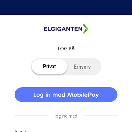
LOG PÅ
Privat
Erhverv
log ind med
E-mail