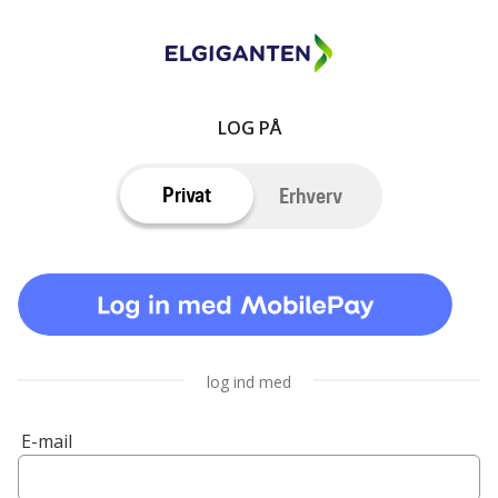
LOG PÅ
Privat
Erhverv
log ind med
E-mail