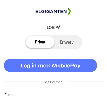
LOG PÅ
Privat
Erhverv
log ind med
E-mail