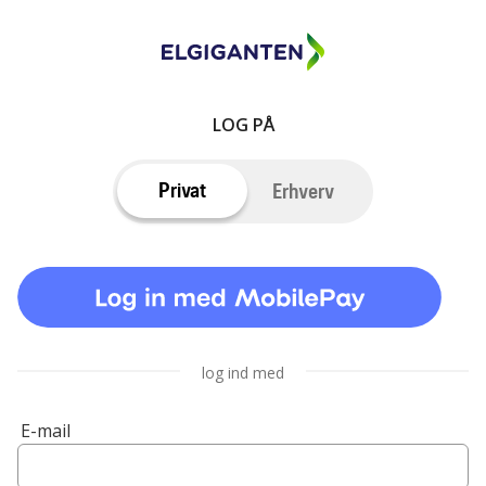
LOG PÅ
Privat
Erhverv
log ind med
E-mail