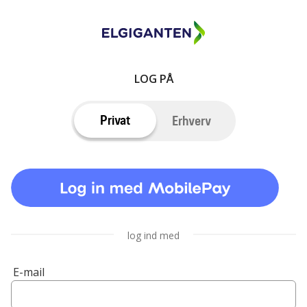
LOG PÅ
Privat
Erhverv
log ind med
E-mail