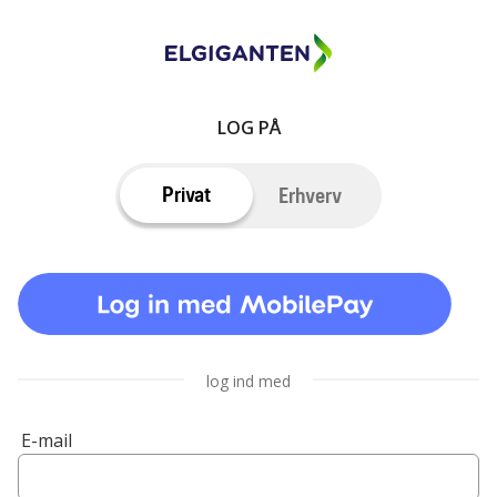
LOG PÅ
Privat
Erhverv
log ind med
E-mail