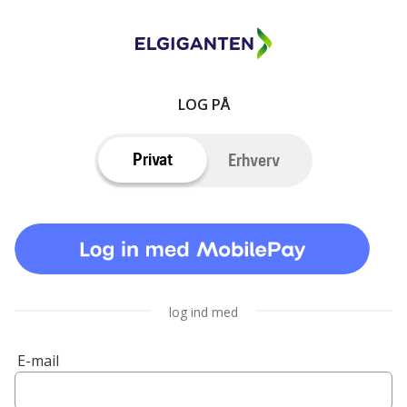
LOG PÅ
Privat
Erhverv
log ind med
E-mail