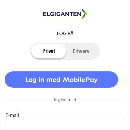
LOG PÅ
Privat
Erhverv
log ind med
E-mail