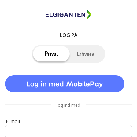
LOG PÅ
Privat
Erhverv
log ind med
E-mail