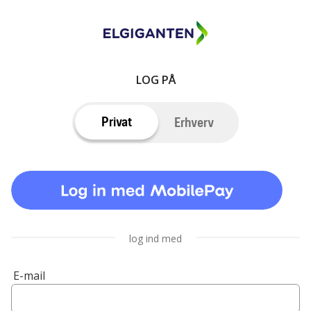
LOG PÅ
Privat
Erhverv
log ind med
E-mail